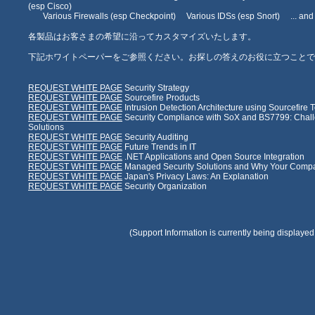
(esp Cisco)
Various Firewalls (esp Checkpoint) Various IDSs (esp Snort) ... and
各製品はお客さまの希望に沿ってカスタマイズいたします。
下記ホワイトペーパーをご参照ください。お探しの答えのお役に立つことで
REQUEST WHITE PAGE
Security Strategy
REQUEST WHITE PAGE
Sourcefire Products
REQUEST WHITE PAGE
Intrusion Detection Architecture using Sourcefire
REQUEST WHITE PAGE
Security Compliance with SoX and BS7799: Chal
Solutions
REQUEST WHITE PAGE
Security Auditing
REQUEST WHITE PAGE
Future Trends in IT
REQUEST WHITE PAGE
.NET Applications and Open Source Integration
REQUEST WHITE PAGE
Managed Security Solutions and Why Your Compa
REQUEST WHITE PAGE
Japan's Privacy Laws: An Explanation
REQUEST WHITE PAGE
Security Organization
(Support Information is currently being displayed 